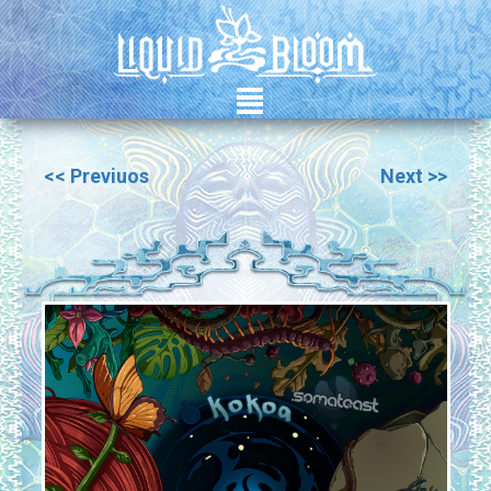
²
<< Previuos
Next >>