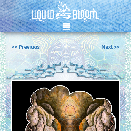
²
<< Previuos
Next >>