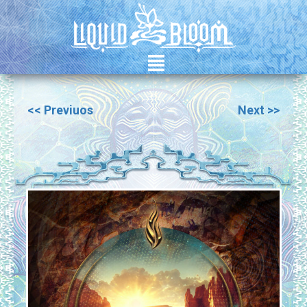
²
<< Previuos
Next >>