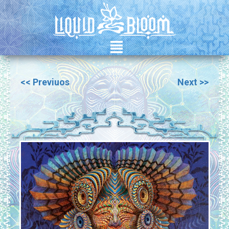
²
<< Previuos
Next >>