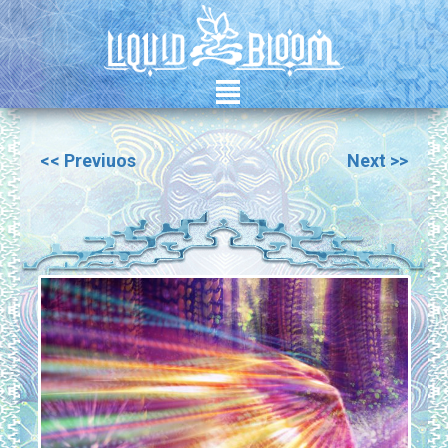
²
<< Previuos
Next >>