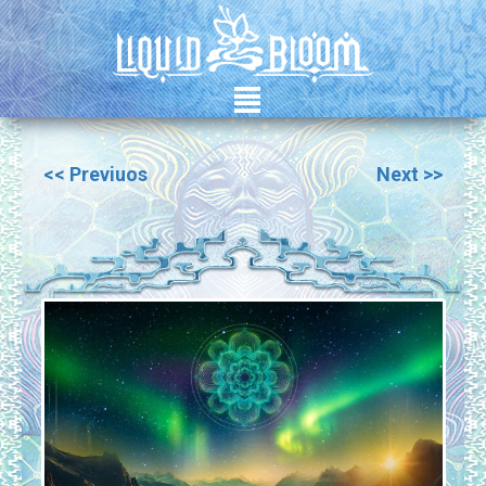
²
<< Previuos
Next >>